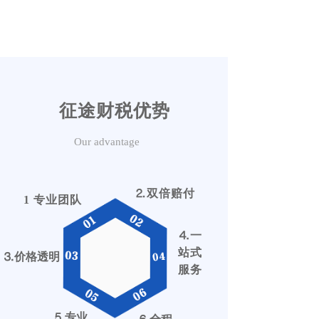
征途财税优势
Our advantage
⒉
双倍赔付
1 专业团队
⒋
一
6大
站式
⒊
价格透明
优势
服务
⒌
专业